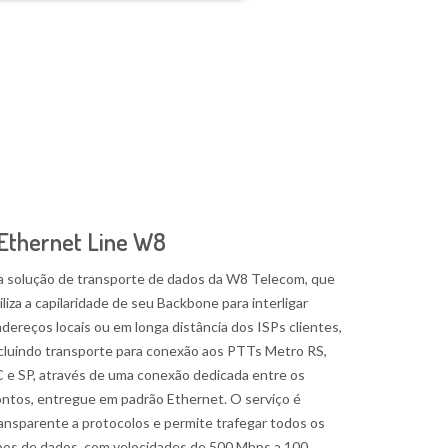
Ethernet Line W8
a solução de transporte de dados da W8 Telecom, que
iliza a capilaridade de seu Backbone para interligar
dereços locais ou em longa distância dos ISPs clientes,
cluindo transporte para conexão aos PTTs Metro RS,
 e SP, através de uma conexão dedicada entre os
ntos, entregue em padrão Ethernet. O serviço é
ansparente a protocolos e permite trafegar todos os
pos de dados, com velocidades de 500 Mbps a 100