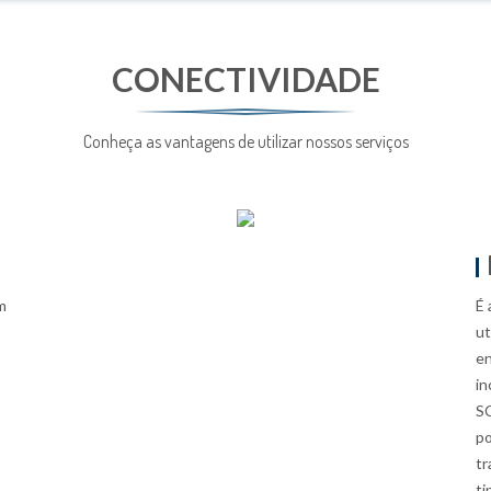
CONECTIVIDADE
Conheça as vantagens de utilizar nossos serviços
m
É 
ut
en
in
SC
po
tr
ti